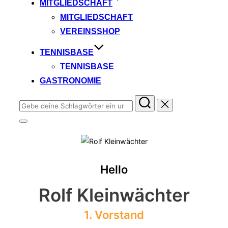
MITGLIEDSCHAFT
MITGLIEDSCHAFT
VEREINSSHOP
TENNISBASE
TENNISBASE
GASTRONOMIE
Suchen
nach:
Seitenleiste
&
Navigation
umschalten
Hello
Rolf Kleinwächter
1. Vorstand