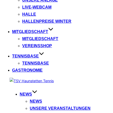
UNSERE ANLAGE
LIVE-WEBCAM
HALLE
HALLENPREISE WINTER
MITGLIEDSCHAFT
MITGLIEDSCHAFT
VEREINSSHOP
TENNISBASE
TENNISBASE
GASTRONOMIE
Zum
Inhalt
springen
NEWS
NEWS
UNSERE VERANSTALTUNGEN