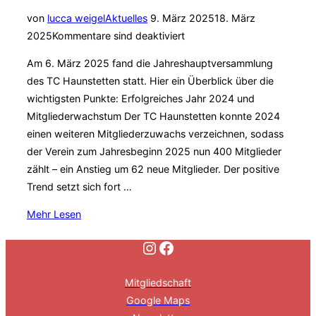
Veröffentlicht
von
lucca weigel
Aktuelles
9. März 2025
18. März
am
2025
Kommentare sind deaktiviert
Am 6. März 2025 fand die Jahreshauptversammlung
des TC Haunstetten statt. Hier ein Überblick über die
wichtigsten Punkte: Erfolgreiches Jahr 2024 und
Mitgliederwachstum Der TC Haunstetten konnte 2024
einen weiteren Mitgliederzuwachs verzeichnen, sodass
der Verein zum Jahresbeginn 2025 nun 400 Mitglieder
zählt – ein Anstieg um 62 neue Mitglieder. Der positive
Trend setzt sich fort …
über
Mehr
Lesen
„Der
Instagram
Facebook
Tennisclub
Haunstetten
Mitgliedschaft
zieht
Google Maps
positive