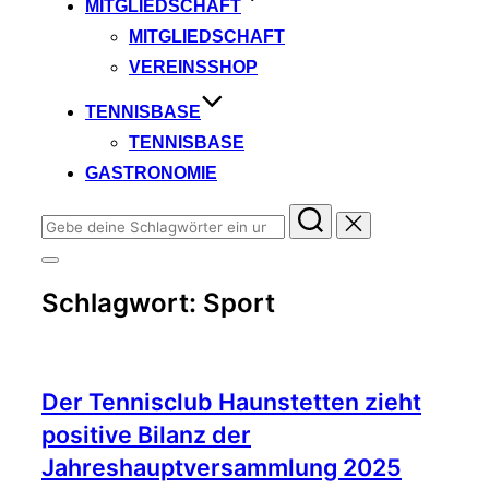
MITGLIEDSCHAFT
MITGLIEDSCHAFT
VEREINSSHOP
TENNISBASE
TENNISBASE
GASTRONOMIE
Suchen
nach:
Seitenleiste
&
Schlagwort:
Sport
Navigation
umschalten
Der Tennisclub Haunstetten zieht
positive Bilanz der
Jahreshauptversammlung 2025