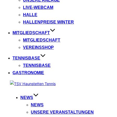
UNSERE ANLAGE
LIVE-WEBCAM
HALLE
HALLENPREISE WINTER
MITGLIEDSCHAFT
MITGLIEDSCHAFT
VEREINSSHOP
TENNISBASE
TENNISBASE
GASTRONOMIE
Zum
Inhalt
springen
NEWS
NEWS
UNSERE VERANSTALTUNGEN